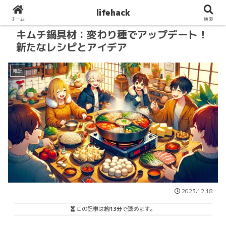
lifehack
ホーム
検索
キムチ鍋具材：変わり種でアップデート！
新たなレシピとアイデア
雑記
2023.12.18
この記事は
約13分
で読めます。