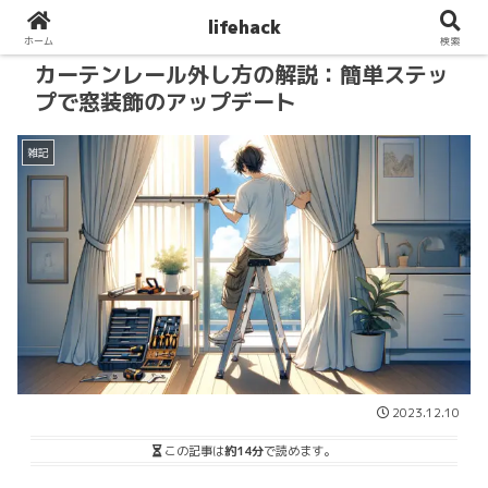
lifehack
ホーム
検索
カーテンレール外し方の解説：簡単ステッ
プで窓装飾のアップデート
雑記
2023.12.10
この記事は
約14分
で読めます。