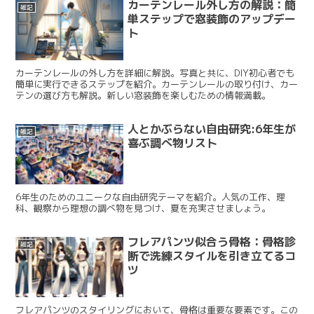
カーテンレール外し方の解説：簡
雑記
単ステップで窓装飾のアップデー
ト
カーテンレールの外し方を詳細に解説。写真と共に、DIY初心者でも
簡単に実行できるステップを紹介。カーテンレールの取り付け、カー
テンの選び方も解説。新しい窓装飾を楽しむための情報満載。
人とかぶらない自由研究:6年生が
雑記
喜ぶ調べ物リスト
6年生のためのユニークな自由研究テーマを紹介。人気の工作、理
科、観察から理想の調べ物を見つけ、夏を充実させましょう。
フレアパンツ似合う骨格：骨格診
雑記
断で洗練スタイルを引き立てるコ
ツ
フレアパンツのスタイリングにおいて、骨格は重要な要素です。この