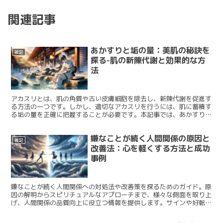
関連記事
あかすりと垢の量：美肌の秘訣を
雑記
探る-肌の新陳代謝と効果的な方
法
アカスリとは、肌の角質や古い皮膚細胞を除去し、新陳代謝を促進す
る方法の一つです。しかし、適切なアカスリを行うには、肌に蓄積す
る垢の量を正確に把握することが必要です。本記事では、あかすりの
基本から、垢の量が肌に与える影響、おすすめのアカスリアイテムな
どを詳しく紹介します。美しい肌を目指す方やアカスリを始める方に
嫌なことが続く人間関係の原因と
役立つ情報が満載です。
雑記
改善法：心を軽くする方法と成功
事例
嫌なことが続く人間関係への対処法や改善策を探るためのガイド。原
因の解明からスピリチュアルなアプローチまで、様々な側面を取り上
げ、人間関係の品質向上に役立つ情報を提供します。サインや好転反
応にも焦点を当て、ポジティブな変化への道を示します。