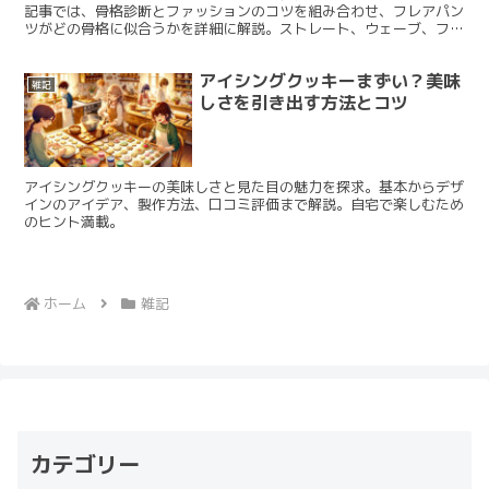
記事では、骨格診断とファッションのコツを組み合わせ、フレアパン
ツがどの骨格に似合うかを詳細に解説。ストレート、ウェーブ、フレ
アなどの骨格別に、選び方やコーディネートのポイントを提供しま
す。ファッション愛好者や自身のスタイルを向上させたい人にとっ
アイシングクッキーまずい？美味
て、必読の一記事です。
雑記
しさを引き出す方法とコツ
アイシングクッキーの美味しさと見た目の魅力を探求。基本からデザ
インのアイデア、製作方法、口コミ評価まで解説。自宅で楽しむため
のヒント満載。
ホーム
雑記
カテゴリー